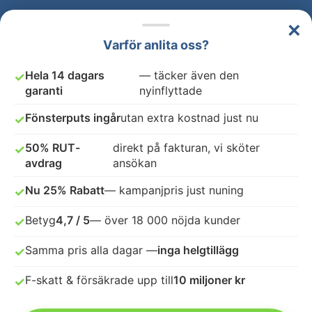
×
Varför anlita oss?
Hela 14 dagars
— täcker även den
✓
garanti
nyinflyttade
Fönsterputs ingår
utan extra kostnad just nu
✓
50% RUT-
direkt på fakturan, vi sköter
✓
avdrag
ansökan
Nu 25% Rabatt
— kampanjpris just nuning
✓
Betyg
4,7 / 5
— över 18 000 nöjda kunder
✓
Samma pris alla dagar —
inga helgtillägg
✓
F-skatt & försäkrade upp till
10 miljoner kr
✓